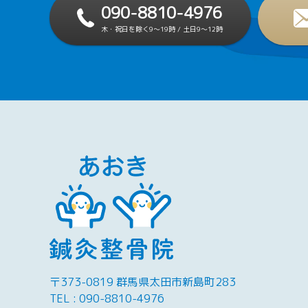
090-8810-4976
木・祝日を除く9～19時 / 土日9～12時
〒373-0819 群馬県太田市新島町283
TEL :
090-8810-4976