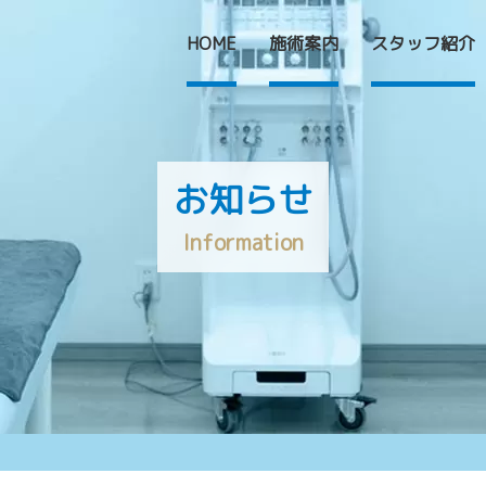
HOME
施術案内
スタッフ紹介
お知らせ
I
n
f
o
r
m
a
t
i
o
n
HOME