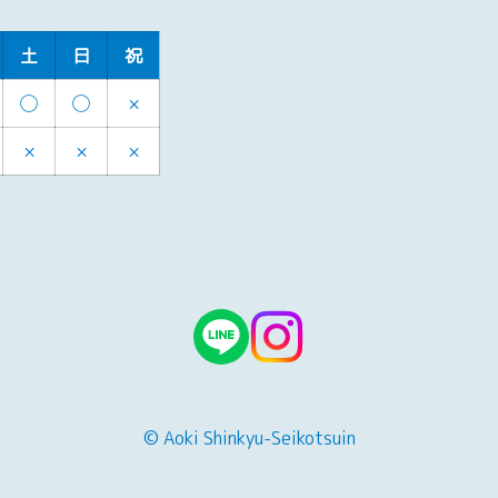
土
日
祝
◯
◯
×
×
×
×
© Aoki Shinkyu-Seikotsuin