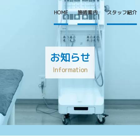
HOME
施術案内
スタッフ紹介
お知らせ
I
n
f
o
r
m
a
t
i
o
n
HOME