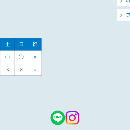
土
日
祝
◯
◯
×
×
×
×